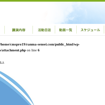
/home/cmspro19/ranma-sensei.com/public_html/wp-
o/attachment.php
on line
6
s »