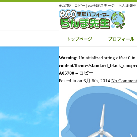
A05700 – コピー | eco実験ステージ らんま先生
Warning
: Uninitialized string offset 0 in
content/themes/standard_black_cmspr
A05700 – コピー
Posted in on 6月 6th, 2014
No Comment