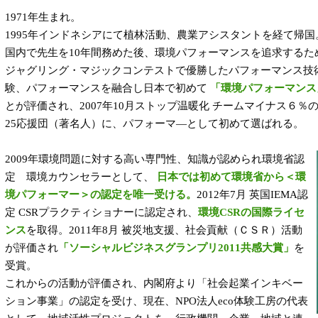
1971年生まれ。
1995年インドネシアにて植林活動、農業アシスタントを経て帰国
国内で先生を10年間務めた後、環境パフォーマンスを追求するた
ジャグリング・マジックコンテストで優勝したパフォーマンス技
験、パフォーマンスを融合し日本で初めて
「環境パフォーマンス
とが評価され、2007年10月ストップ温暖化 チームマイナス６％の
25応援団（著名人）に、パフォーマ―として初めて選ばれる。
2009年環境問題に対する高い専門性、知識が認められ環境省認
定 環境カウンセラーとして、
日本では初めて環境省から＜環
境パフォーマー＞の認定を唯一受ける。
2012年7月 英国IEMA認
定 CSRプラクティショナーに認定され、
環境CSRの国際ライセ
ンス
を取得。2011年8月 被災地支援、社会貢献（ＣＳＲ）活動
が評価され
「ソーシャルビジネスグランプリ2011共感大賞」
を
受賞。
これからの活動が評価され、内閣府より「社会起業インキベー
ション事業」の認定を受け、現在、NPO法人eco体験工房の代表