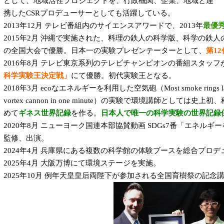
として、地域活性プロジェクトを、行政機関、企業、地域と連
携したCSRプロデューサーとしても活躍している。
2013年12月 テレビ番組内のサイエンスアワードで、2013年
最優
2015年2月 沖縄で実施された、料理の鉄人の科学版、科学の鉄
の全国大会で優勝。日本一の実験プレゼンテーターとして、
第1
2016年8月 テレビ東京系列のテレビチャンピオンの番組スタッ
科学実験王決定戦」
にて優勝。初代実験王となる。
2018年3月 ecoなエネルギーを利用した空気砲（Most smoke rings launched i
vortex cannon in one minute）の実験で環境講師として
めて
ギネス世界記録
を作る。
日本人で唯一の科学実験の世界記録保
2020年8月 ニューヨーク国連本部協賛動画 SDGs7番「エネル
監修、出演。
2024年4月 兵庫県にある複数の科学館の体験ブースを総合プロデ
2025年4月 大阪万博にて環境ステージを実施。
2025年10月 例年天皇皇后両陛下が参加される全国育樹祭の記