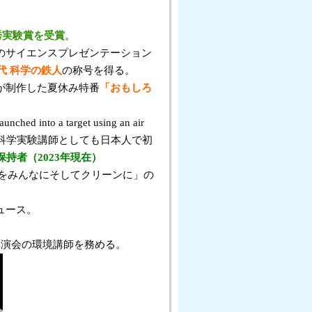
秀実験賞を受賞
。
人のサイエンスプレゼンテーション
2代 科学の鉄人
の称号を得る。
フが制作した夏休み特番
「おもしろ
nto a target using an air
は史上初、科学実験講師としても日本人で初
持者（2023年現在）
ギーをみんなにそしてクリーンに」の
ュース。
念講演会の環境講師を務める。