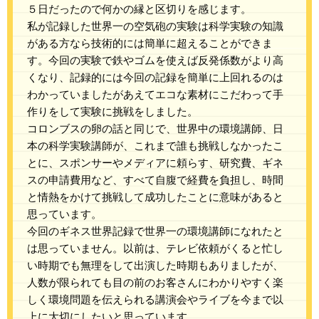
５日だったので何かの縁と区切りを感じます。
私が記録した世界一の空気砲の実験は科学実験の知識
がある方なら技術的には簡単に超えることができま
す。今回の実験で鉄やゴムを使えば反発係数がより高
くなり、記録的には今回の記録を簡単に上回れるのは
わかっていましたがあえてエコな素材にこだわって手
作りをして実験に挑戦をしました。
コロンブスの卵の話と同じで、世界中の環境講師、日
本の科学実験講師が、これまで誰も挑戦しなかったこ
とに、スポンサーやメディアに頼らす、研究費、ギネ
スの申請費用など、すべて自腹で経費を負担し、時間
と情熱をかけて挑戦して成功したことに意味があると
思っています。
今回のギネス世界記録で世界一の環境講師になれたと
は思っていません。以前は、テレビ依頼がくると忙し
い時期でも無理をして出演した時期もありましたが、
人数が限られても目の前のお客さんにわかりやすく楽
しく環境問題を伝えられる講演会やライブを今まで以
上に大切にしたいと思っています。