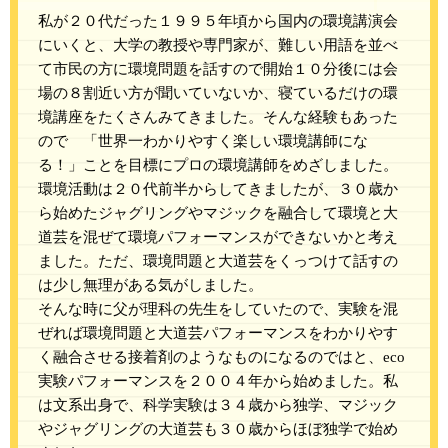
私が２０代だった１９９５年頃から国内の環境講演会
にいくと、大学の教授や専門家が、難しい用語を並べ
て市民の方に環境問題を話すので開始１０分後には会
場の８割近い方が聞いていないか、寝ているだけの環
境講座をたくさんみてきました。そんな経験もあった
ので 「世界一わかりやすく楽しい環境講師にな
る！」ことを目標にプロの環境講師をめざしました。
環境活動は２０代前半からしてきましたが、３０歳か
ら始めたジャグリングやマジックを融合して環境と大
道芸を混ぜて環境パフォーマンスができないかと考え
ました。ただ、環境問題と大道芸をくっつけて話すの
は少し無理がある気がしました。
そんな時に父が理科の先生をしていたので、実験を混
ぜれば環境問題と大道芸パフォーマンスをわかりやす
く融合させる接着剤のようなものになるのではと、eco
実験パフォーマンスを２００４年から始めました。私
は文系出身で、科学実験は３４歳から独学、マジック
やジャグリングの大道芸も３０歳からほぼ独学で始め