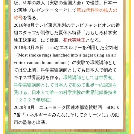
版、科学の鉄人（実験の全国大会）で優勝。日本一
の実験プレゼンテーターとして
第12代科学の鉄人の
称号
を得る。
2016年8月テレビ東京系列のテレビチャンピオンの番
組スタッフが制作した夏休み特番「おもしろ科学実
験王決定戦」にて優勝。
初代実験王
となる。
2018年3月25日 ecoなエネルギーを利用した空気砲
（Most smoke rings launched into a target using an air
vortex cannon in one minute）の実験で環境講師とし
ては史上初、科学実験講師としても日本人で初めて
ギネス世界記録を作る。
環境講師としては世界初、
科学実験講師として日本人で初めて世界一の認定を
受ける。日本人で唯一の科学実験の世界記録保持者
（２０２３年現在）
2020年8月 ニューヨーク国連本部協賛動画 SDGｓ
7番「エネルギーをみんなにそしてクリーンに」の動
画の監修と出演。