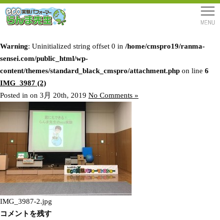
Warning
: Uninitialized string offset 0 in
/home/cmspro19/ranma-
sensei.com/public_html/wp-
content/themes/standard_black_cmspro/attachment.php
on line
6
IMG_3987 (2)
Posted in on 3月 20th, 2019
No Comments »
IMG_3987-2.jpg
コメントを残す